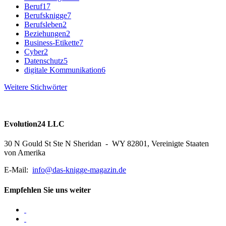
Beruf
17
Berufsknigge
7
Berufsleben
2
Beziehungen
2
Business-Etikette
7
Cyber
2
Datenschutz
5
digitale Kommunikation
6
Weitere Stichwörter
Evolution24 LLC
30 N Gould St Ste N Sheridan - WY 82801, Vereinigte Staaten
von Amerika
E-Mail:
info@das-knigge-magazin.de
Empfehlen Sie uns weiter