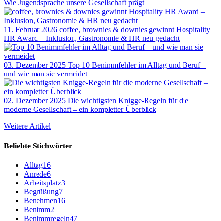
Wie Jugendsprache unsere Gesellschaft prägt
11. Februar 2026
coffee, brownies & downies gewinnt Hospitality
HR Award – Inklusion, Gastronomie & HR neu gedacht
03. Dezember 2025
Top 10 Benimmfehler im Alltag und Beruf –
und wie man sie vermeidet
02. Dezember 2025
Die wichtigsten Knigge-Regeln für die
moderne Gesellschaft – ein kompletter Überblick
Weitere Artikel
Beliebte Stichwörter
Alltag
16
Anrede
6
Arbeitsplatz
3
Begrüßung
7
Benehmen
16
Benimm
2
Benimmregeln
47