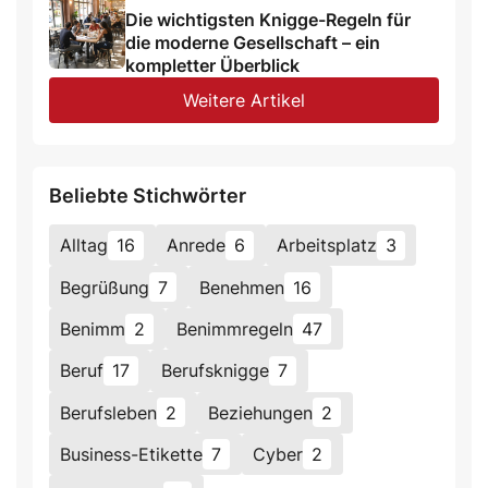
Die wichtigsten Knigge-Regeln für
die moderne Gesellschaft – ein
kompletter Überblick
Weitere Artikel
Beliebte Stichwörter
Alltag
16
Anrede
6
Arbeitsplatz
3
Begrüßung
7
Benehmen
16
Benimm
2
Benimmregeln
47
Beruf
17
Berufsknigge
7
Berufsleben
2
Beziehungen
2
Business-Etikette
7
Cyber
2