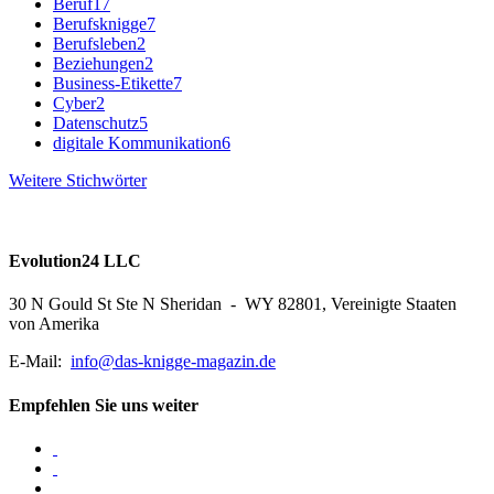
Beruf
17
Berufsknigge
7
Berufsleben
2
Beziehungen
2
Business-Etikette
7
Cyber
2
Datenschutz
5
digitale Kommunikation
6
Weitere Stichwörter
Evolution24 LLC
30 N Gould St Ste N Sheridan - WY 82801, Vereinigte Staaten
von Amerika
E-Mail:
info@das-knigge-magazin.de
Empfehlen Sie uns weiter